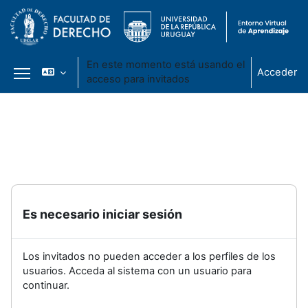
En este momento está usando el
Acceder
acceso para invitados
Panel lateral
Salta al contenido principal
Es necesario iniciar sesión
Los invitados no pueden acceder a los perfiles de los
usuarios. Acceda al sistema con un usuario para
continuar.