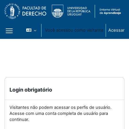
Você acessou como visitante
Acessar
Painel lateral
Ir para o conteúdo principal
Login obrigatório
Visitantes não podem acessar os perfis de usuário.
Acesse com uma conta completa de usuário para
continuar.