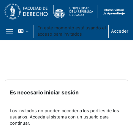
En este momento está usando el
Acceder
acceso para invitados
Panel lateral
Salta al contenido principal
Es necesario iniciar sesión
Los invitados no pueden acceder a los perfiles de los
usuarios. Acceda al sistema con un usuario para
continuar.