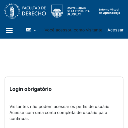
Você acessou como visitante
Acessar
Painel lateral
Ir para o conteúdo principal
Login obrigatório
Visitantes não podem acessar os perfis de usuário.
Acesse com uma conta completa de usuário para
continuar.