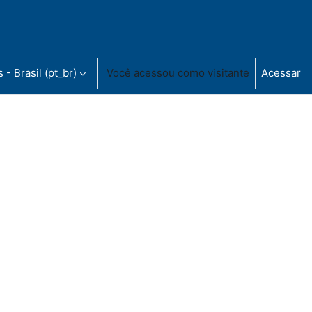
- Brasil ‎(pt_br)‎
Você acessou como visitante
Acessar