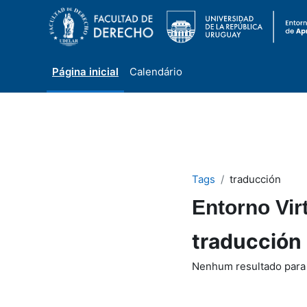
Página inicial
Calendário
Ir para o conteúdo principal
Tags
traducción
Entorno Vir
traducción
Nenhum resultado para 