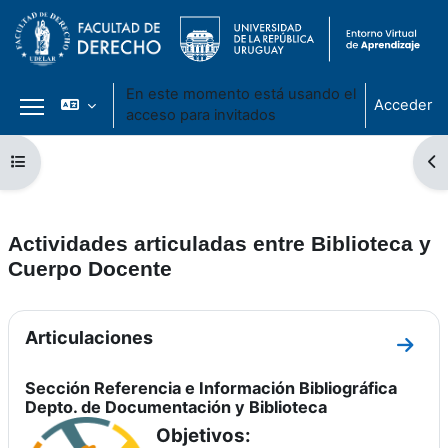
En este momento está usando el
Acceder
acceso para invitados
Panel lateral
Salta al contenido principal
Abrir índice del curso
Ab
Actividades articuladas entre Biblioteca y
Cuerpo Docente
Perfilado de sección
Articulaciones
Ir a s
Sección Referencia e Información Bibliográfica
Depto. de Documentación y Biblioteca
Objetivos: