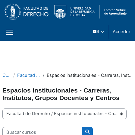
Acceder
Panel lateral
Salta al contenido principal
Cursos
Facultad de Derecho
Espacios institucionales - Carreras, Institutos, Grupos Docentes y Centros
Espacios institucionales - Carreras,
Institutos, Grupos Docentes y Centros
Categorías
Buscar cursos